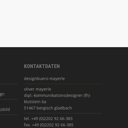
KONTAKTDATEN
designbuero mayerle
oliver mayerle
ign
dipl.-kommunikationsdesigner (fh)
klutstein 6a
51467 bergisch gladbach
sbild
tel. +49 (0)2202 92 66-383
fax. +49 (0)2202 92 66-385