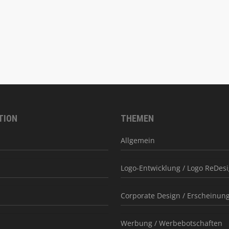
TION
THEMEN
Allgemein
Logo-Entwicklung / Logo ReDes
Corporate Design / Erscheinung
Werbung / Werbebotschaften