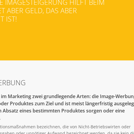
E IMAGESTEIGERUNG HILFT BEIM
T ABER GELD, DAS ABER
 IST!
WERBUNG
im Marketing zwei grundlegende Arten: die Image-Werbun
r Produktes zum Ziel und ist meist längerfristig ausgeleg
en Absatz eines bestimmten Produktes sorgen oder eine
…
tionsmaßnahmen bezeichnen, die von Nicht-Betriebswirten oder
usgaben oder unnötiger Aufwand bezeichnet werden, da sie kein di