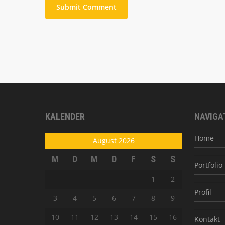
ALTERNATIVE:
KALENDER
NAVIGA
Home
August 2026
M
D
M
D
F
S
S
Portfolio
1
2
Profil
3
4
5
6
7
8
9
10
11
12
13
14
15
16
Kontakt