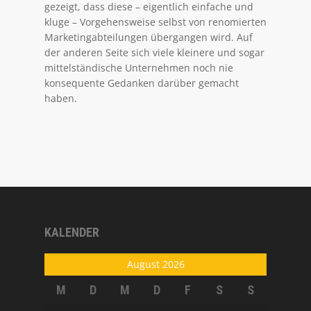
gezeigt, dass diese – eigentlich einfache und
kluge – Vorgehensweise selbst von renomierten
Marketingabteilungen übergangen wird. Auf
der anderen Seite sich viele kleinere und sogar
mittelständische Unternehmen noch nie
konsequente Gedanken darüber gemacht
haben.
KALENDER
August 2026
M
D
M
D
F
S
S