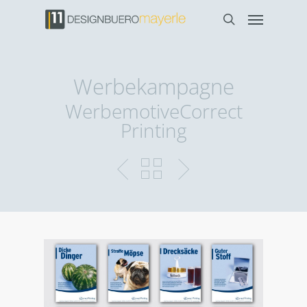
Werbekampagne
WerbemotiveCorrect
Printing