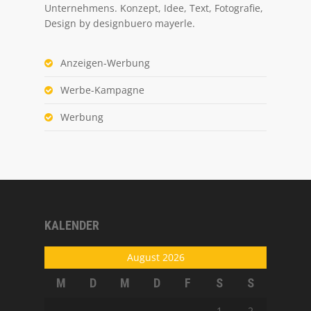
Unternehmens. Konzept, Idee, Text, Fotografie,
Design by designbuero mayerle.
Anzeigen-Werbung
Werbe-Kampagne
Werbung
KALENDER
August 2026
M
D
M
D
F
S
S
1
2