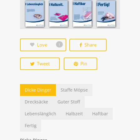
Love
Share
1
Tweet
Pin
Dicke Dinger
Staffe Möpse
Drecksäcke
Guter Stoff
Lebenslänglich
Halbzeit
Haftbar
Fertig