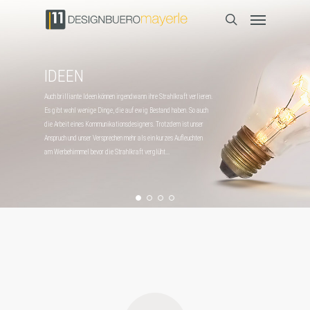
IDEEN
Auch brilliante Ideen können irgendwann ihre Strahlkraft verlieren.
Es gibt wohl wenige Dinge, die auf ewig Bestand haben. So auch
die Arbeit eines Kommunikationsdesigners. Trotzdem ist unser
Anspruch und unser Versprechen mehr als ein kurzes Aufleuchten
am Werbehimmel bevor die Strahlkraft verglüht...