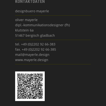
KONTAKTDATEN
designbuero mayerle
oliver mayerle
dipl.-kommunikationsdesigner (fh)
klutstein 6a
51467 bergisch gladbach
tel. +49 (0)2202 92 66-383
fax. +49 (0)2202 92 66-385
mail@mayerle.design
www.mayerle.design