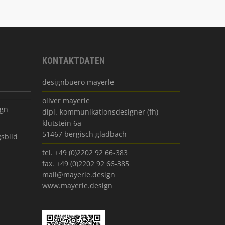
KONTAKTDATEN
designbuero mayerle
oliver mayerle
ign
dipl.-kommunikationsdesigner (fh)
klutstein 6a
51467 bergisch gladbach
sbild
tel. +49 (0)2202 92 66-383
fax. +49 (0)2202 92 66-385
mail@mayerle.design
www.mayerle.design