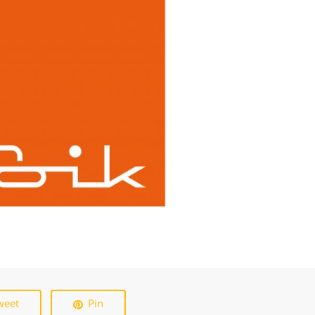
weet
Pin