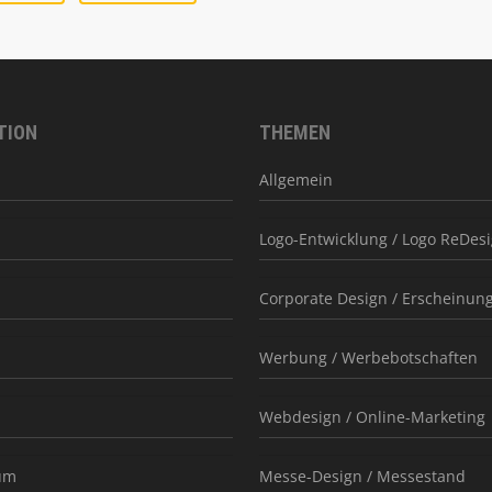
TION
THEMEN
Allgemein
Logo-Entwicklung / Logo ReDes
Corporate Design / Erscheinung
Werbung / Werbebotschaften
Webdesign / Online-Marketing
um
Messe-Design / Messestand