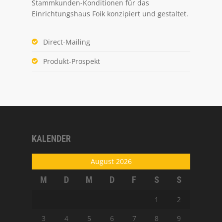
Stammkunden-Konditionen für das
Einrichtungshaus Foik konzipiert und gestaltet.
Direct-Mailing
Produkt-Prospekt
KALENDER
August 2026
M
D
M
D
F
S
S
1
2
3
4
5
6
7
8
9