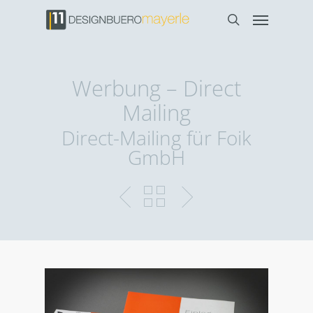
Werbung – Direct
Mailing
Direct-Mailing für Foik
GmbH