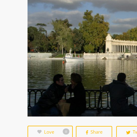
Love
Share
T
0