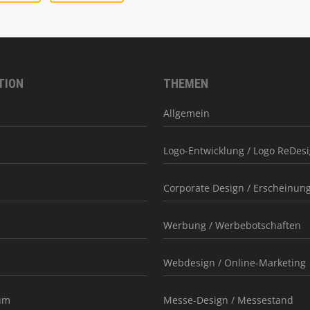
TION
THEMEN
Allgemein
Logo-Entwicklung / Logo ReDes
Corporate Design / Erscheinung
Werbung / Werbebotschaften
Webdesign / Online-Marketing
um
Messe-Design / Messestand