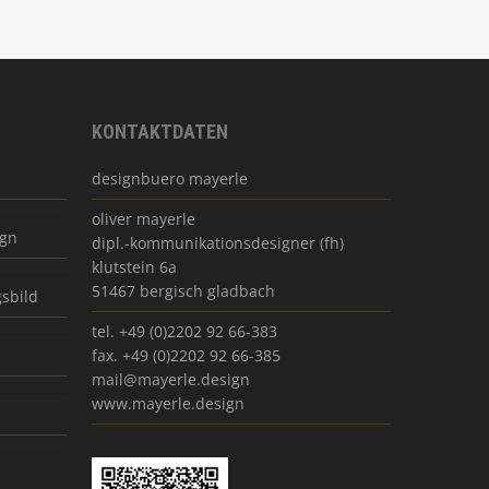
KONTAKTDATEN
designbuero mayerle
oliver mayerle
ign
dipl.-kommunikationsdesigner (fh)
klutstein 6a
51467 bergisch gladbach
sbild
tel. +49 (0)2202 92 66-383
fax. +49 (0)2202 92 66-385
mail@mayerle.design
www.mayerle.design