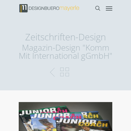
Zeitschriften-Design
Magazin-Design "Komm
Mit International gGmbH"