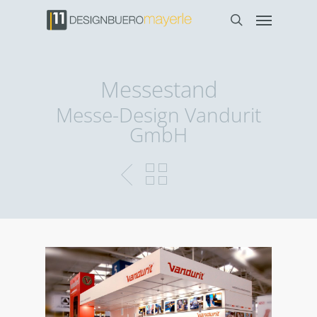
Messestand
Messe-Design Vandurit
GmbH