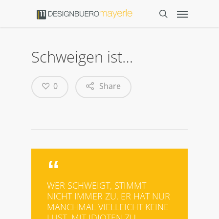
Schweigen ist…
0
Share
WER SCHWEIGT, STIMMT
NICHT IMMER ZU. ER HAT NUR
MANCHMAL VIELLEICHT KEINE
LUST, MIT IDIOTEN ZU