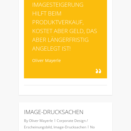
IMAGESTEIGERUNG
HILFT BEIM
PRODUKTVERKAUF,
KOSTET ABER GELD, DAS
ABER LÄNGERFRISTIG
ANGELEGT IST!
Oliver Mayerle
IMAGE-DRUCKSACHEN
0
By
Oliver Mayerle
Corporate Design /
Erscheinungsbild
,
Image-Drucksachen
No