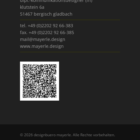
dipl.-kommunikationsdesigner (fh)
klutstein 6a
51467 bergisch gladbach
tel. +49 (0)2202 92 66-383
fax. +49 (0)2202 92 66-385
mail@mayerle.design
www.mayerle.design
© 2026 designbuero mayerle. Alle Rechte vorbehalten.